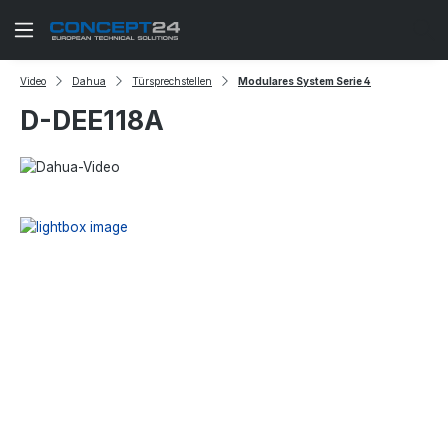
Zum Hauptinhalt springen
Video
Dahua
Türsprechstellen
Modulares System Serie 4
D-DEE118A