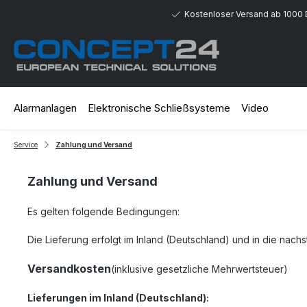
 Hauptinhalt springen
Zur Suche springen
Zur Hauptnavigation springen
Kostenloser Versand ab 1000 
Alarmanlagen
Elektronische Schließsysteme
Video
Service
Zahlung und Versand
Zahlung und Versand
Es gelten folgende Bedingungen:
Die Lieferung erfolgt im Inland (Deutschland)
und in die nach
Versandkosten
(inklusive gesetzliche Mehrwertsteuer)
Lieferungen im Inland (Deutschland):