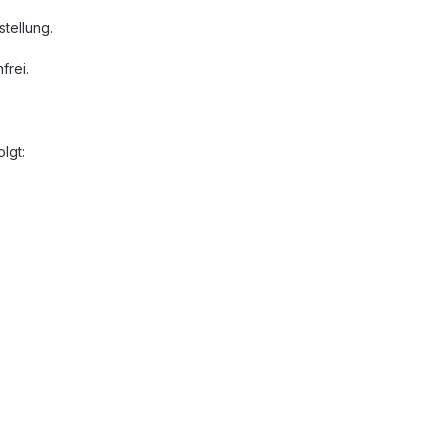
tellung.
frei.
lgt: