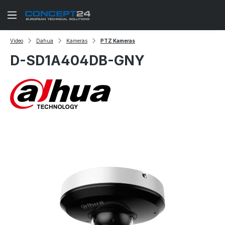
Zum Hauptinhalt springen
Video
Dahua
Kameras
PTZ Kameras
D-SD1A404DB-GNY