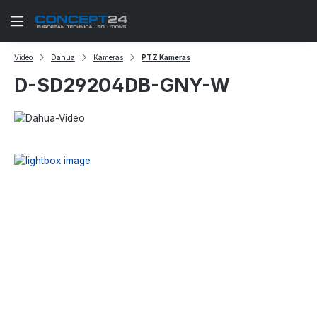
Zum Hauptinhalt springen
Video
Dahua
Kameras
PTZ Kameras
D-SD29204DB-GNY-W