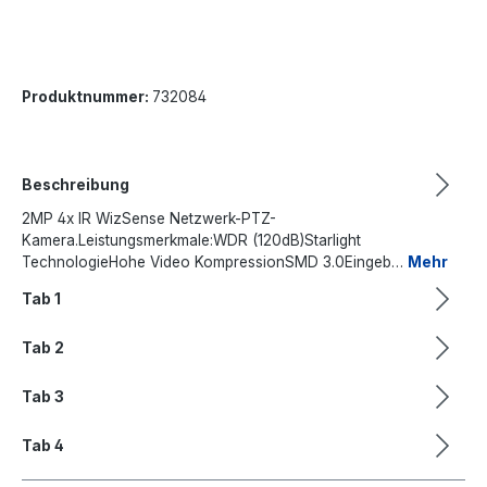
Produktnummer:
732084
Beschreibung
2MP 4x IR WizSense Netzwerk-PTZ-
Kamera.Leistungsmerkmale:WDR (120dB)Starlight
TechnologieHohe Video KompressionSMD 3.0Eingeb…
Mehr
Tab 1
Tab 2
Tab 3
Tab 4