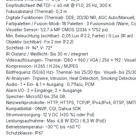
Empfindlichkeit (NETD)- < 40 mK @ F1.0, 25 Hz, 300 K
Fokusabstand (Thermal)- 0,3 m
Digitale Funktionen (Thermal)- DDE, 2D/3D NR, AGC Auto/Manuell,
Farbpaletten / Fusion-Modi- 18 Paletten · 3 Fusionsmodi (Warm, Co
Visueller Sensor- 1/2.7 4 MP CMOS (2336 × 1752 px)
Min. Beleuchtung (sichtbar)- 0,05 Lux (F2.2, Farbe) / 0 Lux (IR an)
Objektiv (sichtbar)- Fix 2 mm (F2.2)
Sichtfeld- H- 94°, V- 72°
IR-Distanz / Weißlicht- Bis 30 m / integriert
Videoauflösungen- Thermal- 1280 × 960 / VGA / 256 × 192 · Visuel
Kompression- H.265 / H.264 / MJPEG
Bildfrequenz (50/60 Hz)- Thermal- bis 25/30 fps · Visuell- bis 25/3
AI-Analysen- Tripwire, Intrusion, Heat Detection, Smoking Detectio
Audio- 1 × Ein- & 1 × Ausgang · G.711a/u, PCM
Alarm I/O- 2 × Eingänge, 2 × Ausgänge
Speicher- MicroSD bis 256 GB
Netzwerkprotokolle- HTTP, HTTPS, TCP/IP, IPv4/IPv6, RTSP, S
Kompatibilität- ONVIF, CGI, Dahua SDK
Stromversorgung- 12 V DC (±20 %) oder PoE
Leistungsaufnahme- Max. 6,8 W (DC) / 8,3 W (PoE)
Betriebstemperatur- –30 °C bis +60 °C
Schutzklasse- IP67