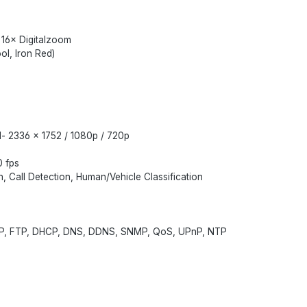
 16× Digitalzoom
ol, Iron Red)
l- 2336 × 1752 / 1080p / 720p
0 fps
n, Call Detection, Human/Vehicle Classification
MTP, FTP, DHCP, DNS, DDNS, SNMP, QoS, UPnP, NTP