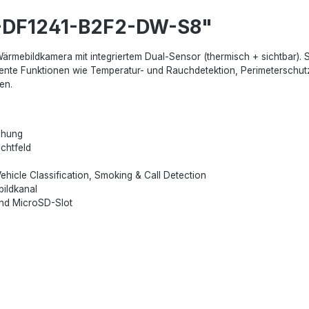
C-DF1241-B2F2-DW-S8"
mebildkamera mit integriertem Dual-Sensor (thermisch + sichtbar). 
igente Funktionen wie Temperatur- und Rauchdetektion, Perimeterschu
en.
chung
chtfeld
ehicle Classification, Smoking & Call Detection
ildkanal
und MicroSD-Slot