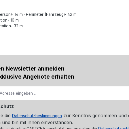
erson)- 14 m · Perimeter (Fahrzeug)- 42 m
ation- 10 m
ication- 32 m
en Newsletter anmelden
xklusive Angebote erhalten
schutz
be die
zur Kenntnis genommen und 
Datenschutzbestimmungen
 und bin mit ihnen einverstanden.
ite ist durch reCAPTCHA geschützt und es gelten die
Datenschutzricht