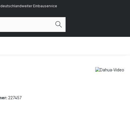
deutschlandweiter Einbauservice
mer:
227457