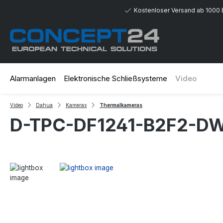
 Hauptinhalt springen
Zur Suche springen
Zur Hauptnavigation springen
Kostenloser Versand ab 1000 
Alarmanlagen
Elektronische Schließsysteme
Video
Video
Dahua
Kameras
Thermalkameras
D-TPC-DF1241-B2F2-D