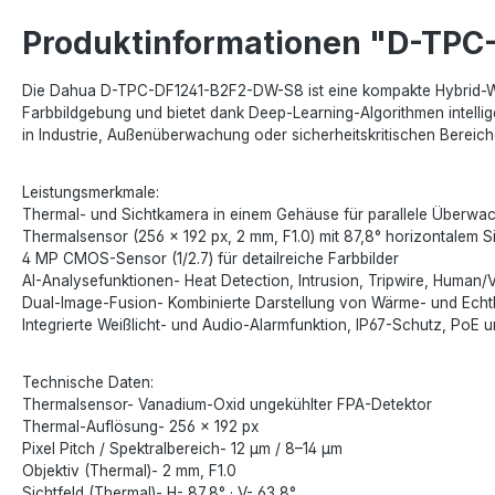
Produktinformationen "D-TP
Die Dahua D-TPC-DF1241-B2F2-DW-S8 ist eine kompakte Hybrid-Wär
Farbbildgebung und bietet dank Deep-Learning-Algorithmen intell
in Industrie, Außenüberwachung oder sicherheitskritischen Bereich
Leistungsmerkmale:
Thermal- und Sichtkamera in einem Gehäuse für parallele Überwa
Thermalsensor (256 × 192 px, 2 mm, F1.0) mit 87,8° horizontalem Si
4 MP CMOS-Sensor (1/2.7) für detailreiche Farbbilder
AI-Analysefunktionen- Heat Detection, Intrusion, Tripwire, Human/V
Dual-Image-Fusion- Kombinierte Darstellung von Wärme- und Echtb
Integrierte Weißlicht- und Audio-Alarmfunktion, IP67-Schutz, PoE 
Technische Daten:
Thermalsensor- Vanadium-Oxid ungekühlter FPA-Detektor
Thermal-Auflösung- 256 × 192 px
Pixel Pitch / Spektralbereich- 12 μm / 8–14 μm
Objektiv (Thermal)- 2 mm, F1.0
Sichtfeld (Thermal)- H- 87,8° · V- 63,8°