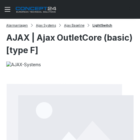
Zum Hauptinhalt springen
Alarmanlagen
Ajax Systems
Ajax Baseline
LightSwitch
AJAX | Ajax OutletCore (basic)
[type F]