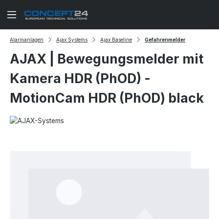
Zum Hauptinhalt springen
Alarmanlagen
Ajax Systems
Ajax Baseline
Gefahrenmelder
AJAX | Bewegungsmelder mit
Kamera HDR (PhOD) -
MotionCam HDR (PhOD) black