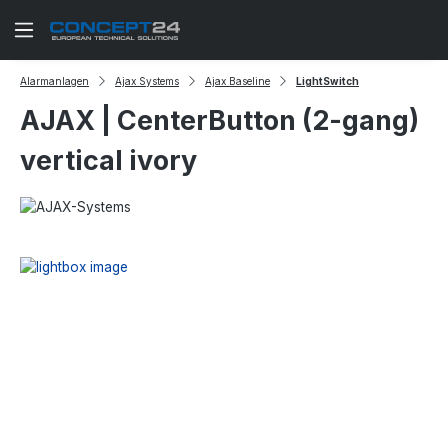
Zum Hauptinhalt springen
Alarmanlagen
Ajax Systems
Ajax Baseline
LightSwitch
AJAX | CenterButton (2-gang)
vertical ivory