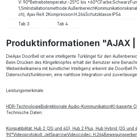
V: 90°Betriebstemperatur:-25°C bis +60°CFarbe:SchwarzFunk
1,5mInstallationsmethode:AußenbereichKommunikationskanal:W
ch), Ajax ReX 2Kompression:H.264Schutzklasse:IP54
Tab 3
Tab 4
Produktinformationen "AJAX | 
DieAjax DoorBell ist eine intelligente Türklingel für den Außenbe
Beim Drücken des Klingelknopfes erhält der Benutzer eine Benachr
Weitwinkelkamera mit künstlicher Intelligenz erkennt die DoorBell 
Datenschutzfunktionen, eine nahtlose Integration und zuverlässig
Leistungsmerkmale:
HDR-TechnologieBidirektionale Audio-KommunikationKI-basierte
Technische Daten:
Kompatibilität: Hub 2 (2G und 4G), Hub 2 Plus, Hub Hybrid (2G un
90°Videoprotokoll: JetSparrowVideocodec: H.264Bewegungserkenn