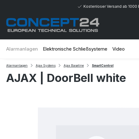
 Hauptinhalt springen
Zur Suche springen
Zur Hauptnavigation springen
Kostenloser Versand ab 1000 
Alarmanlagen
Elektronische Schließsysteme
Video
Alarmanlagen
Ajax Systems
Ajax Baseline
SmartControl
AJAX | DoorBell white