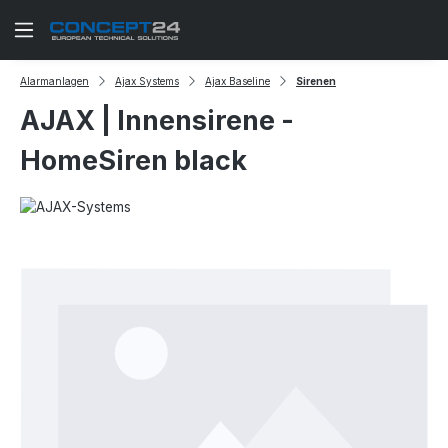
Zum Hauptinhalt springen
Alarmanlagen
Ajax Systems
Ajax Baseline
Sirenen
AJAX | Innensirene -
HomeSiren black