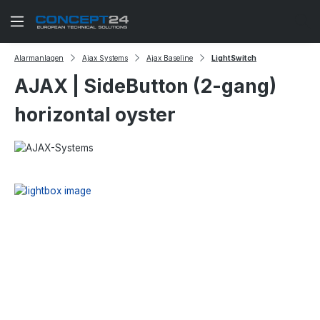
Zum Hauptinhalt springen
Alarmanlagen
Ajax Systems
Ajax Baseline
LightSwitch
AJAX | SideButton (2-gang)
horizontal oyster