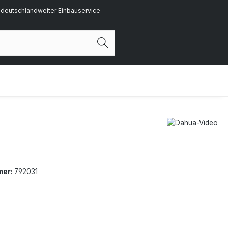
deutschlandweiter Einbauservice
mer:
792031