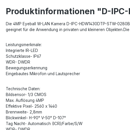
Produktinformationen "D-I
Die 4MP Eyeball W-LAN Kamera D-IPC-HDW1430DTP-STW-0280B mit e
geeignet für die Anwendung in privaten und kleineren Objekten.Di
Leistungsmerkmale:
Integrierte IR-LED
Schutzklasse- IP67
WDR- DWDR
Bewegungserkennung
Eingebautes Mikrofon und Lautsprecher
Technische Daten:
Bildsensor- 1/3 CMOS
Max. Auflösung 4MP
Effektive Pixel- 2560 x 1440
Brennweite- 2,8mm
Blickwinkel- H-90° V-50° D-107°
Tag Nacht- Automatisch (ICR)/Farbe/S/W
WDR- DWDR