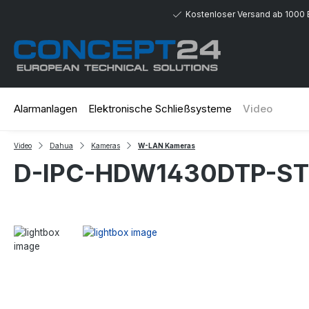
 Hauptinhalt springen
Zur Suche springen
Zur Hauptnavigation springen
Kostenloser Versand ab 1000 
Alarmanlagen
Elektronische Schließsysteme
Video
Video
Dahua
Kameras
W-LAN Kameras
D-IPC-HDW1430DTP-S