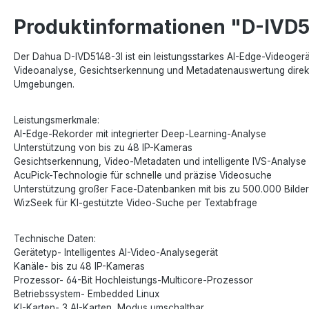
Produktinformationen "D-IVD5
Der Dahua D-IVD5148-3I ist ein leistungsstarkes AI-Edge-Videoger
Videoanalyse, Gesichtserkennung und Metadatenauswertung direkt v
Umgebungen.
Leistungsmerkmale:
AI-Edge-Rekorder mit integrierter Deep-Learning-Analyse
Unterstützung von bis zu 48 IP-Kameras
Gesichtserkennung, Video-Metadaten und intelligente IVS-Analyse
AcuPick-Technologie für schnelle und präzise Videosuche
Unterstützung großer Face-Datenbanken mit bis zu 500.000 Bilde
WizSeek für KI-gestützte Video-Suche per Textabfrage
Technische Daten:
Gerätetyp- Intelligentes AI-Video-Analysegerät
Kanäle- bis zu 48 IP-Kameras
Prozessor- 64-Bit Hochleistungs-Multicore-Prozessor
Betriebssystem- Embedded Linux
KI-Karten- 3 AI-Karten, Modus umschaltbar