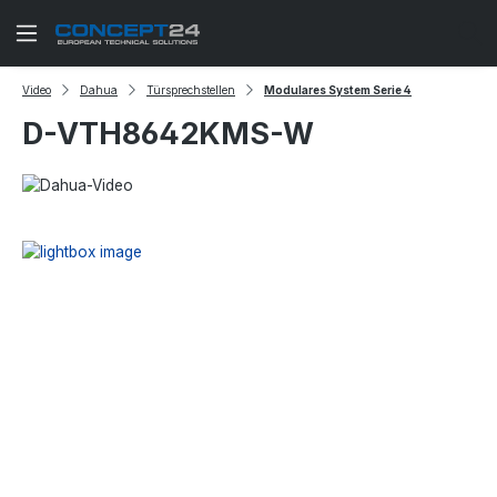
Zum Hauptinhalt springen
Video
Dahua
Türsprechstellen
Modulares System Serie 4
D-VTH8642KMS-W