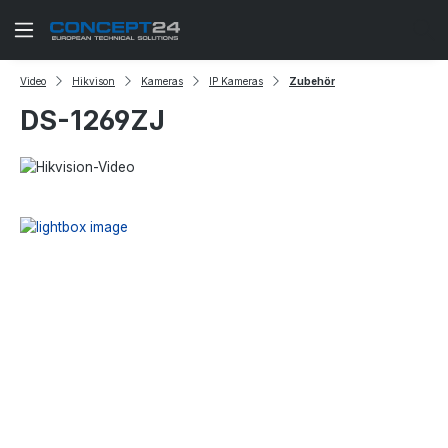
Zum Hauptinhalt springen
Video
Hikvison
Kameras
IP Kameras
Zubehör
DS-1269ZJ