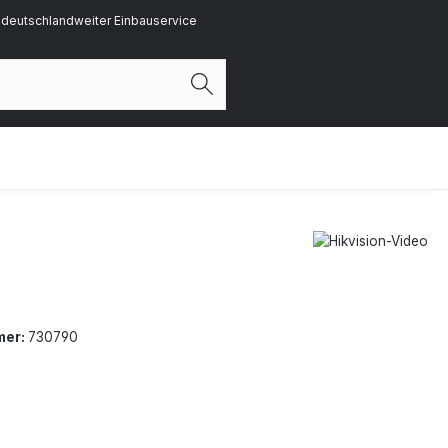
deutschlandweiter Einbauservice
mer:
730790