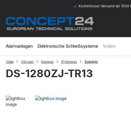
 Hauptinhalt springen
Zur Suche springen
Zur Hauptnavigation springen
Kostenloser Versand ab 1000 
Alarmanlagen
Elektronische Schließsysteme
Video
Video
Hikvison
Kameras
IP Kameras
Zubehör
DS-1280ZJ-TR13