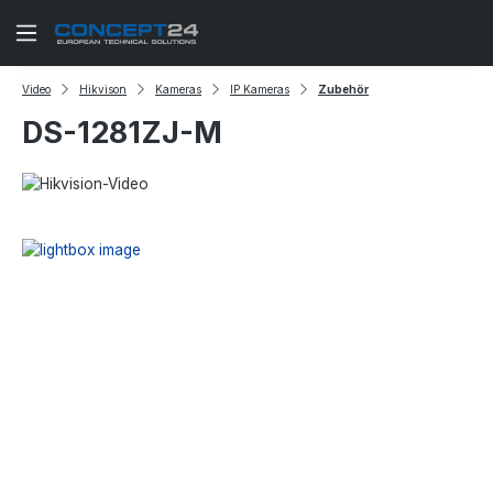
Zum Hauptinhalt springen
Video
Hikvison
Kameras
IP Kameras
Zubehör
DS-1281ZJ-M