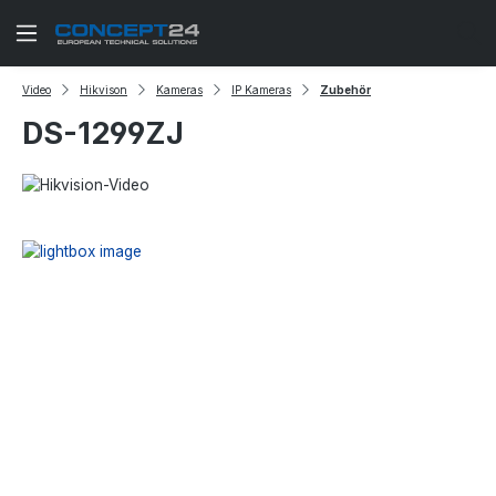
Zum Hauptinhalt springen
Video
Hikvison
Kameras
IP Kameras
Zubehör
DS-1299ZJ