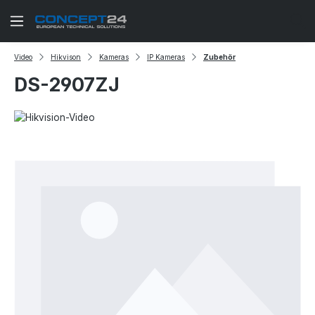
Zum Hauptinhalt springen
Video
Hikvison
Kameras
IP Kameras
Zubehör
DS-2907ZJ