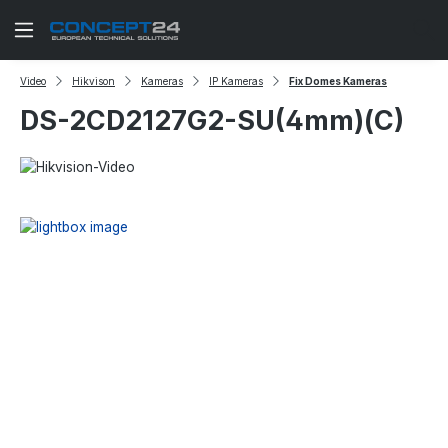
Zum Hauptinhalt springen
Video
Hikvison
Kameras
IP Kameras
Fix Domes Kameras
DS-2CD2127G2-SU(4mm)(C)