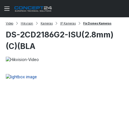
Zum Hauptinhalt springen
Video
Hikvison
Kameras
IP Kameras
Fix Domes Kameras
DS-2CD2186G2-ISU(2.8mm)
(C)(BLA