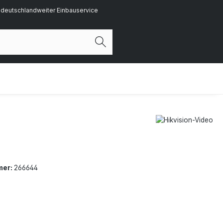
deutschlandweiter Einbauservice
mer:
266644