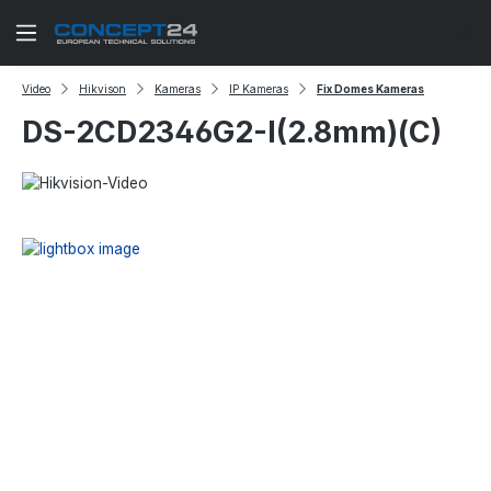
Zum Hauptinhalt springen
Video
Hikvison
Kameras
IP Kameras
Fix Domes Kameras
DS-2CD2346G2-I(2.8mm)(C)