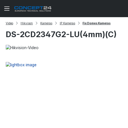
Zum Hauptinhalt springen
Video
Hikvison
Kameras
IP Kameras
Fix Domes Kameras
DS-2CD2347G2-LU(4mm)(C)