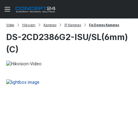
Zum Hauptinhalt springen
Video
Hikvison
Kameras
IP Kameras
Fix Domes Kameras
DS-2CD2386G2-ISU/SL(6mm)
(C)