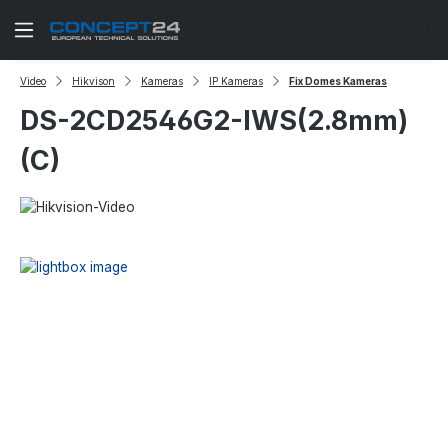
Zum Hauptinhalt springen
Video
Hikvison
Kameras
IP Kameras
Fix Domes Kameras
DS-2CD2546G2-IWS(2.8mm)
(C)