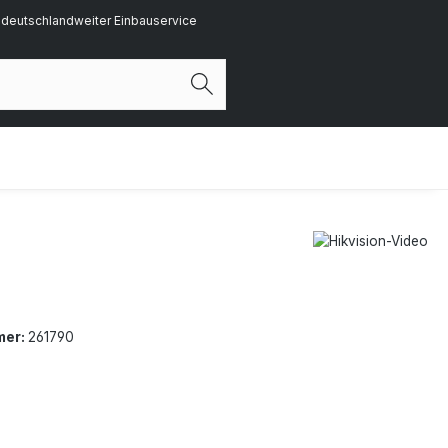
deutschlandweiter Einbauservice
mer:
261790