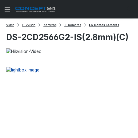
Zum Hauptinhalt springen
Video
Hikvison
Kameras
IP Kameras
Fix Domes Kameras
DS-2CD2566G2-IS(2.8mm)(C)