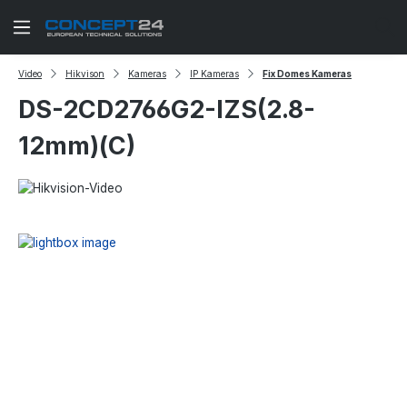
Zum Hauptinhalt springen
Video
Hikvison
Kameras
IP Kameras
Fix Domes Kameras
DS-2CD2766G2-IZS(2.8-
12mm)(C)