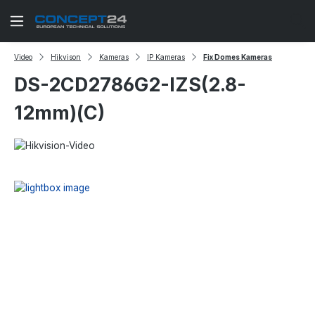
Zum Hauptinhalt springen
Video
Hikvison
Kameras
IP Kameras
Fix Domes Kameras
DS-2CD2786G2-IZS(2.8-
12mm)(C)