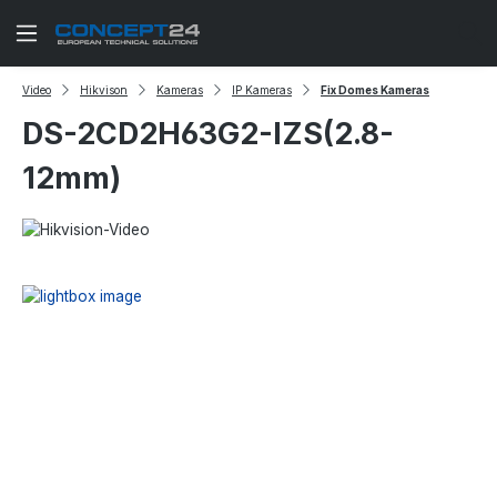
Zum Hauptinhalt springen
Video
Hikvison
Kameras
IP Kameras
Fix Domes Kameras
DS-2CD2H63G2-IZS(2.8-
12mm)