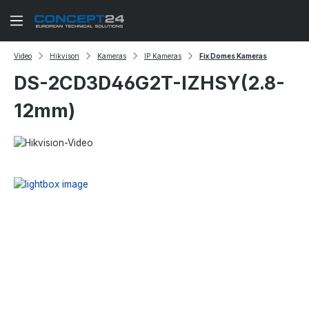
Zum Hauptinhalt springen
Video
Hikvison
Kameras
IP Kameras
Fix Domes Kameras
DS-2CD3D46G2T-IZHSY(2.8-
12mm)