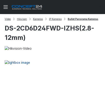
Zum Hauptinhalt springen
Video
Hikvison
Kameras
IP Kameras
Bullet Panorama Kameras
DS-2CD6D24FWD-IZHS(2.8-
12mm)