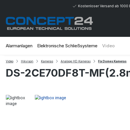
 Hauptinhalt springen
Zur Suche springen
Zur Hauptnavigation springen
Kostenloser Versand ab 1000 
Alarmanlagen
Elektronische Schließsysteme
Video
Video
Hikvison
Kameras
Analoge HD Kameras
Fix Domes Kameras
DS-2CE70DF8T-MF(2.8