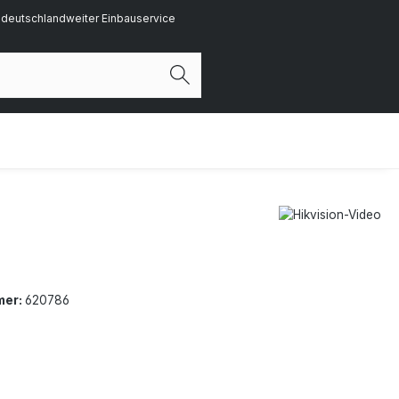
deutschlandweiter Einbauservice
mer:
620786