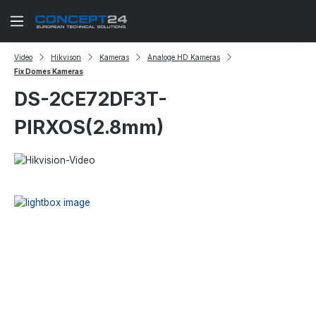
Zum Hauptinhalt springen
Video
Hikvison
Kameras
Analoge HD Kameras
Fix Domes Kameras
DS-2CE72DF3T-
PIRXOS(2.8mm)