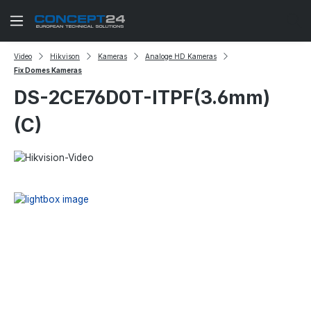
Zum Hauptinhalt springen
Video
Hikvison
Kameras
Analoge HD Kameras
Fix Domes Kameras
DS-2CE76D0T-ITPF(3.6mm)
(C)