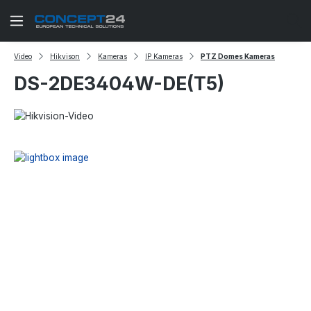
Zum Hauptinhalt springen
Video
Hikvison
Kameras
IP Kameras
PTZ Domes Kameras
DS-2DE3404W-DE(T5)