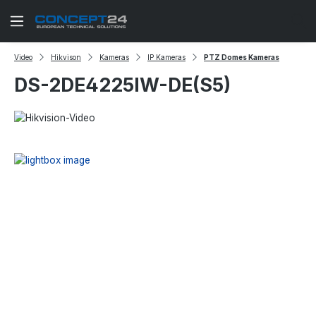
Zum Hauptinhalt springen
Video
Hikvison
Kameras
IP Kameras
PTZ Domes Kameras
DS-2DE4225IW-DE(S5)