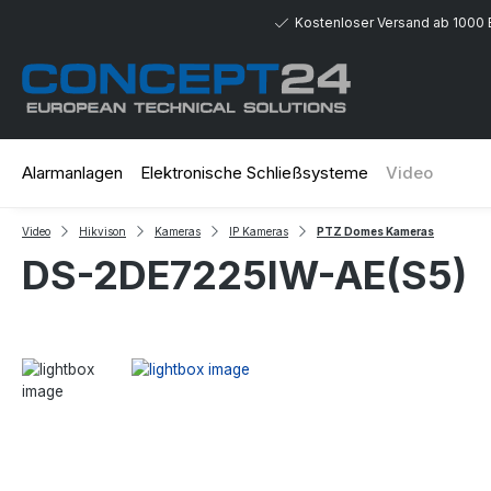
 Hauptinhalt springen
Zur Suche springen
Zur Hauptnavigation springen
Kostenloser Versand ab 1000 
Alarmanlagen
Elektronische Schließsysteme
Video
Video
Hikvison
Kameras
IP Kameras
PTZ Domes Kameras
DS-2DE7225IW-AE(S5)