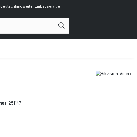
deutschlandweiter Einbauservice
mer:
251147