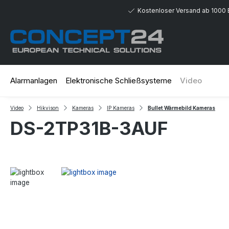
 Hauptinhalt springen
Zur Suche springen
Zur Hauptnavigation springen
Kostenloser Versand ab 1000 
Alarmanlagen
Elektronische Schließsysteme
Video
Video
Hikvison
Kameras
IP Kameras
Bullet Wärmebild Kameras
DS-2TP31B-3AUF