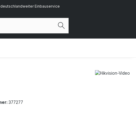
deutschlandweiter Einbauservice
mer:
377277