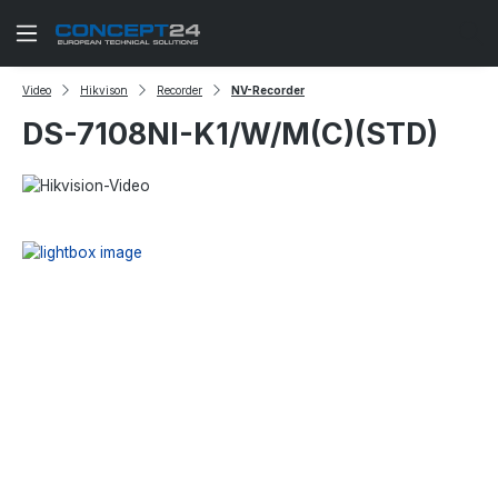
Zum Hauptinhalt springen
Video
Hikvison
Recorder
NV-Recorder
DS-7108NI-K1/W/M(C)(STD)