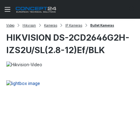
Zum Hauptinhalt springen
Video
Hikvison
Kameras
IP Kameras
Bullet Kameras
HIKVISION DS-2CD2646G2H-
IZS2U/SL(2.8-12)Ef/BLK