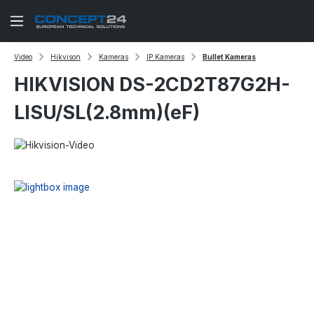
Zum Hauptinhalt springen
Video
Hikvison
Kameras
IP Kameras
Bullet Kameras
HIKVISION DS-2CD2T87G2H-
LISU/SL(2.8mm)(eF)