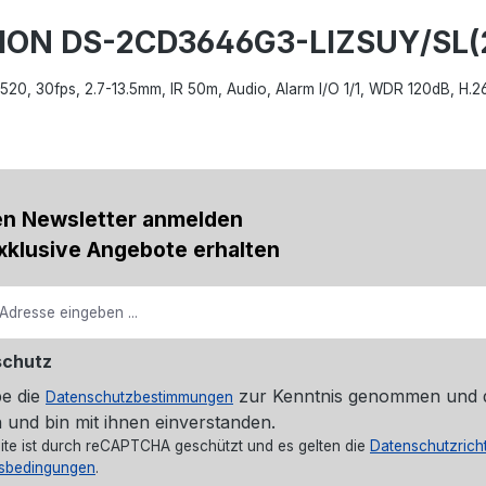
SION DS-2CD3646G3-LIZSUY/SL(
88x1520, 30fps, 2.7-13.5mm, IR 50m, Audio, Alarm I/O 1/1, WDR 120dB,
en Newsletter anmelden
xklusive Angebote erhalten
schutz
be die
zur Kenntnis genommen und 
Datenschutzbestimmungen
 und bin mit ihnen einverstanden.
ite ist durch reCAPTCHA geschützt und es gelten die
Datenschutzricht
sbedingungen
.