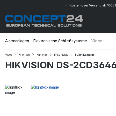
 Hauptinhalt springen
Zur Suche springen
Zur Hauptnavigation springen
Kostenloser Versand ab 1000 
Alarmanlagen
Elektronische Schließsysteme
Video
Video
Hikvison
Kameras
IP Kameras
Bullet Kameras
HIKVISION DS-2CD3646