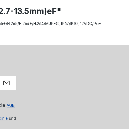
2.7-13.5mm)eF"
 H.265+/H.265/H.264+/H.264/MJPEG, IP67/IK10, 12VDC/PoE
die
AGB
linie
und