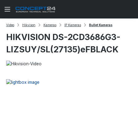
Zum Hauptinhalt springen
Video
Hikvison
Kameras
IP Kameras
Bullet Kameras
HIKVISION DS-2CD3686G3-
LIZSUY/SL(27135)eFBLACK