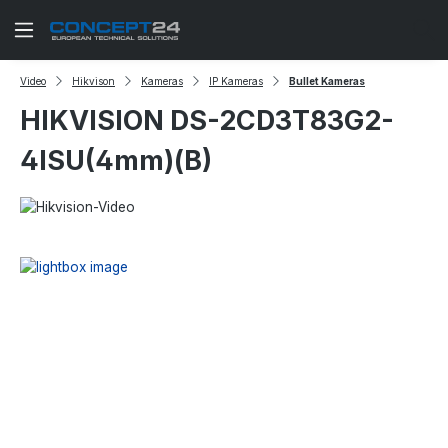
Zum Hauptinhalt springen
Video
Hikvison
Kameras
IP Kameras
Bullet Kameras
HIKVISION DS-2CD3T83G2-
4ISU(4mm)(B)