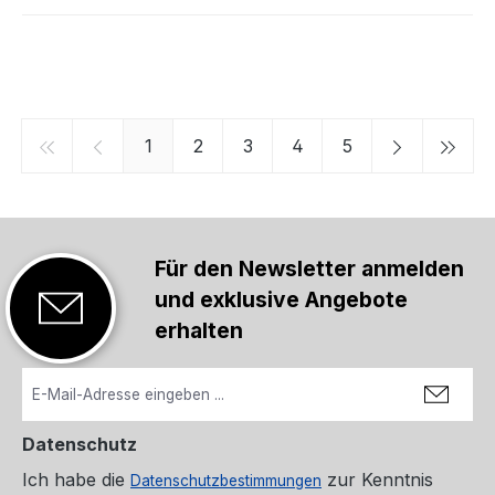
Seite
Seite
Seite
Seite
Seite
1
2
3
4
5
Für den Newsletter anmelden
und exklusive Angebote
erhalten
Datenschutz
Ich habe die
zur Kenntnis
Datenschutzbestimmungen