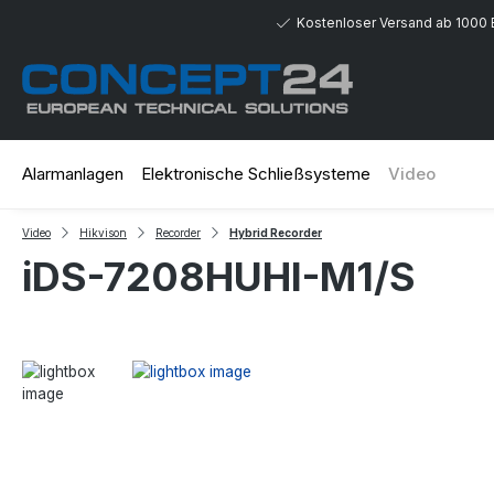
 Hauptinhalt springen
Zur Suche springen
Zur Hauptnavigation springen
Kostenloser Versand ab 1000 
Alarmanlagen
Elektronische Schließsysteme
Video
Video
Hikvison
Recorder
Hybrid Recorder
iDS-7208HUHI-M1/S