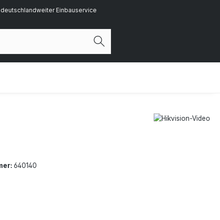
deutschlandweiter Einbauservice
mer:
640140