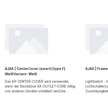
LightSwitch auch im Dunkeln verwendet
ein. Dank der 
Hintergrundlic
werden. Die Möglichkeiten des 2-Fach
ist die Bedien
Temperaturschu
Lichtschalters gehen über die reine
Dunkeln probl
erforderlichA
Beleuchtungssteuerung hinaus. Er kann die
des Dimmers g
(EU) 2023/988
Anwesenheit des Besitzers simulieren und
Lichtsteuerung
sp. z o.o., Fr
durch Automatisierungsszenarien Vorhänge
Anwesenheit de
Lublin, Poland
oder Jalousien aus der Ferne steuern.Angaben
Automatisieru
https://ajax.sy
gemäß EU-Verordnung (EU) 2023/988 (GPSR):
Jalousien fer
Ajax Systems Poland sp. z o.o., Fryderyka
Verordnung (E
Chopina str. 41/2, 20-023 Lublin, Poland,
Systems Poland
marketing.dach@ajax.systems,
str. 41/2, 20-0
https://ajax.systems
marketing.dac
https://ajax.sy
AJAX | CenterCover (smart) [type F]
AJAX | Frame 
WeißVariant- Weiß
Das AX-CENTER-COVER wird verwendet,
LightSwitch - I
wenn die Steckdose AX-OUTLET-CORE mittig
LichtschalterL
von anderen Geräten installiert wird.Die
Zuverlässigkei
Abdeckung ist in acht verschiedenen Farben
Sicherheitssys
erhältlich.Angaben gemäß EU-Verordnung (EU)
Benutzererfahr
2023/988 (GPSR): Ajax Systems Poland sp. z
von Ajax verfü