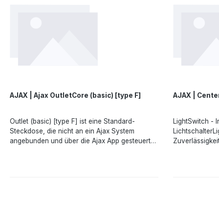
AJAX | Ajax OutletCore (basic) [type F]
AJAX | Cente
Outlet (basic) [type F] ist eine Standard-
LightSwitch - I
Steckdose, die nicht an ein Ajax System
LichtschalterL
angebunden und über die Ajax App gesteuert
Zuverlässigkei
werden kann. Sie hat das gleiche Design und
Sicherheitssys
die gleichen Farben wie die intelligenten
Benutzererfahr
Steckdosen und Lichtschalter von Ajax, sodass
von Ajax verfü
sie nahtlos nebeneinander im gleichen Rahmen
berührungsemp
installiert werden können.Angaben gemäß EU-
durch Antippe
Verordnung (EU) 2023/988 (GPSR): Ajax
aktiviert werd
Systems Poland sp. z o.o., Fryderyka Chopina
Sie Ihre Hand 
str. 41/2, 20-023 Lublin, Poland,
das Gerät halte