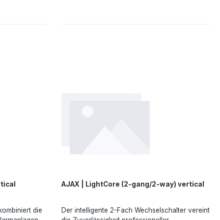
ZentraleVarianten: 1-fach, 2-fach,
marketing.dach@ajax.systems,
WechselschalterRelais: 1-fach, 2-fach,
https://ajax.systems
WechselschalterRahmen: 2 Schalter, 3
Schalter, 4 SchalterAutomatisierungsszenarien
für Ein- und AusschaltenLED-
HintergrundlichtÜberstrom- und
TemperaturschutzKein Neutralleiter
erforderlichAngaben gemäß EU-Verordnung
(EU) 2023/988 (GPSR): Ajax Systems Poland
sp. z o.o., Fryderyka Chopina str. 41/2, 20-023
Lublin, Poland, marketing.dach@ajax.systems,
https://ajax.systems
tical
AJAX | LightCore (2-gang/2-way) vertical
kombiniert die
Der intelligente 2-Fach Wechselschalter vereint
Alarmanlagen
die Zuverlässigkeit professioneller