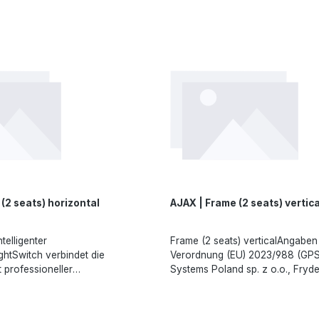
sanften Hintergrundbeleuchtung
voreingestellten Helligkeit ein. 
htÜberstrom- und
ung des LightSwitch auch im
Hintergrundbeleuchtung ist die 
tzKein Neutralleiter
emlos möglich.Die Funktionen
LightSwitch auch im Dunkeln pr
ngaben gemäß EU-Verordnung
ehen über die reine
möglich.Die Funktionen des Di
 (GPSR): Ajax Systems Poland
 hinaus. Er kann auch die
über die reine Lichtsteuerung hi
yderyka Chopina str. 41/2, 20-023
s Besitzers simulieren und über
auch die Anwesenheit des Besitz
, marketing.dach@ajax.systems,
ngsszenarien Vorhänge oder
und über Automatisierungsszen
stems
nsteuern.Angaben gemäß EU-
oder Jalousien fernsteuern.An
U) 2023/988 (GPSR): Ajax
EU-Verordnung (EU) 2023/988 (
 sp. z o.o., Fryderyka Chopina
Systems Poland sp. z o.o., Fryd
23 Lublin, Poland,
str. 41/2, 20-023 Lublin, Poland,
h@ajax.systems,
marketing.dach@ajax.systems,
stems
https://ajax.systems
(2 seats) horizontal
AJAX | Frame (2 seats) vertica
ntelligenter
Frame (2 seats) verticalAngabe
ightSwitch verbindet die
Verordnung (EU) 2023/988 (GPS
t professioneller
Systems Poland sp. z o.o., Fryd
teme mit einer durchdachten
str. 41/2, 20-023 Lublin, Poland,
ung. Der intelligente Schalter
marketing.dach@ajax.systems,
gt über ein großes
https://ajax.systems