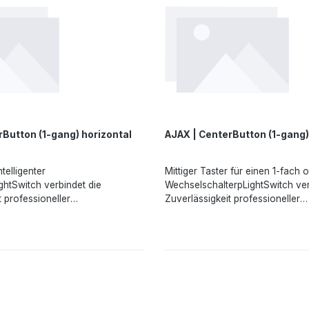
rButton (1-gang) horizontal
AJAX | CenterButton (1-gang) 
ntelligenter
Mittiger Taster für einen 1-fach 
ightSwitch verbindet die
WechselschalterpLightSwitch ver
t professioneller
Zuverlässigkeit professioneller
teme mit einer durchdachten
Sicherheitssysteme mit einer du
ung. Der intelligente Schalter
Benutzererfahrung. Der intellige
gt über ein großes
von Ajax verfügt über ein große
findliches Feld, das sowohl
berührungsempfindliches Feld, 
n als auch berührungslos
durch Antippen als auch berühr
en kann. Für Letzteres müssen
aktiviert werden kann. Für Letz
lediglich weniger als 15 mm vor
Sie Ihre Hand lediglich weniger 
n. Ein sanftes Hintergrundlicht
das Gerät halten. Ein sanftes Hin