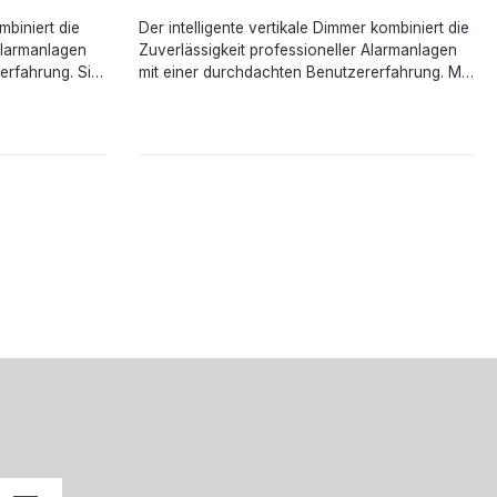
mbiniert die
Der intelligente vertikale Dimmer kombiniert die
Alarmanlagen
Zuverlässigkeit professioneller Alarmanlagen
erfahrung. Sie
mit einer durchdachten Benutzererfahrung. Mit
n langen
dem vertikalen Dimmer können Sie die
usgängen oder
Helligkeit der Beleuchtung regeln und an Ihre
ortige
Bedürfnisse anpassen. Er merkt sich die zuletzt
 den Benutzer
eingestellte Helligkeit und schaltet die Leuchten
 Software
mit einer voreingestellten Helligkeit ein.Angaben
en Status in
gemäß EU-Verordnung (EU) 2023/988 (GPSR):
zeigt
Ajax Systems Poland sp. z o.o., Fryderyka
nung (EU)
Chopina str. 41/2, 20-023 Lublin, Poland,
Poland sp. z
marketing.dach@ajax.systems,
2, 20-023
https://ajax.systems
ajax.systems,