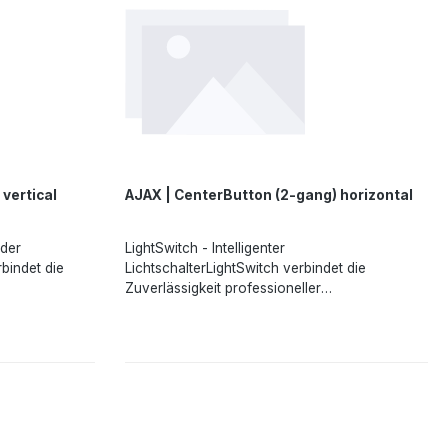
vertical
AJAX | CenterButton (2-gang) horizontal
oder
LightSwitch - Intelligenter
bindet die
LichtschalterLightSwitch verbindet die
Zuverlässigkeit professioneller
rchdachten
Sicherheitssysteme mit einer durchdachten
nte Schalter
Benutzererfahrung. Der intelligente Schalter
s
von Ajax verfügt über ein großes
das sowohl
berührungsempfindliches Feld, das sowohl
ungslos
durch Antippen als auch berührungslos
teres müssen
aktiviert werden kann. Für Letzteres müssen
als 15 mm vor
Sie Ihre Hand lediglich weniger als 15 mm vor
tergrundlicht
das Gerät halten. Ein sanftes Hintergrundlicht