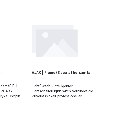
Dank der sanften
https://ajax.systems
HintergrundlichtÜberstrom- und
Bedienung des
TemperaturschutzKein Neutralleiter
oblemlos
erforderlichAngaben gemäß EU-Verordnung
mmers gehen
(EU) 2023/988 (GPSR): Ajax Systems Poland
naus. Er kann
sp. z o.o., Fryderyka Chopina str. 41/2, 20-023
ers simulieren
Lublin, Poland, marketing.dach@ajax.systems,
arien Vorhänge
https://ajax.systems
gaben gemäß
GPSR): Ajax
eryka Chopina
l
AJAX | Frame (3 seats) horizontal
n gemäß EU-
LightSwitch - Intelligenter
R): Ajax
LichtschalterLightSwitch verbindet die
eryka Chopina
Zuverlässigkeit professioneller
Sicherheitssysteme mit einer durchdachten
Benutzererfahrung. Der intelligente Schalter
von Ajax verfügt über ein großes