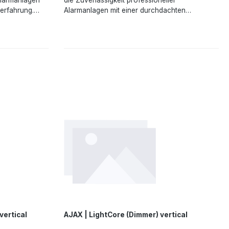
erfahrung.
Alarmanlagen mit einer durchdachten
gsempfindlich
Benutzererfahrung. Sie können ganz einfach
ung einer Hand
das Licht in langen Fluren, Räumen mit
ank der
mehreren Ausgängen oder Treppenhäusern
 kann
einschalten. Sofortige Benachrichtigungen
rwendet
informieren den Benutzer über alle Ereignisse
2-Fach
vor Ort. Die Software synchronisiert die
ine
Funktion der Wechselschalter: Wenn der erste
r kann die
Schalter das Licht ausschaltet, wird sein Status
ieren und
sofort in der App aktualisiert, sodass der
en Vorhänge
zweite Schalter davon weiß.Angaben gemäß
teuern.Angaben
EU-Verordnung (EU) 2023/988 (GPSR): Ajax
3/988 (GPSR):
Systems Poland sp. z o.o., Fryderyka Chopina
 Fryderyka
str. 41/2, 20-023 Lublin, Poland,
, Poland,
marketing.dach@ajax.systems,
https://ajax.systems
vertical
AJAX | LightCore (Dimmer) vertical