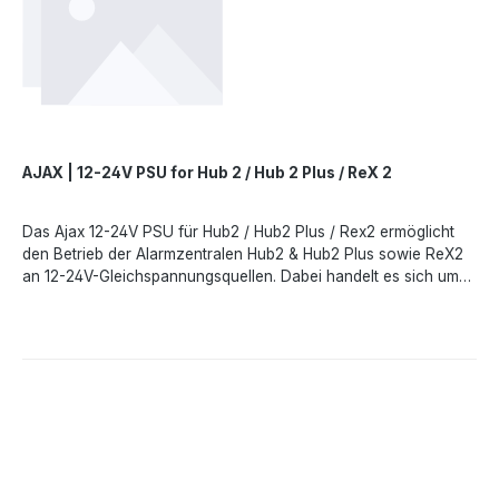
AJAX | 12-24V PSU for Hub 2 / Hub 2 Plus / ReX 2
Das Ajax 12-24V PSU für Hub2 / Hub2 Plus / Rex2 ermöglicht
den Betrieb der Alarmzentralen Hub2 & Hub2 Plus sowie ReX2
an 12-24V-Gleichspannungsquellen. Dabei handelt es sich um
eine elektronische Platine, die die standardmäßige 110/230-V-
Netzteilplatine im Gehäuse des Geräts ersetzt.echnische
DatenKompatibilität- Hub2 / Hub2 Plus /
ReX2Eingangsspannung- 8-32 V DCEinschaltspannung- 8 V ±
2.5%Ausschaltspannung- 7-7,5 V (lastabhängig)Eingangsstrom-
<1 AAusgangsstrom- 1,5 AVerbindung- Buchse- 6,5 × 2
mmStecker- 5,5 × 2,1 mm (Stromstecker)Abmessung- 98 x 70 x
17 mmGewicht- 26gAngaben gemäß EU-Verordnung (EU)
2023/988 (GPSR): Ajax Systems Poland sp. z o.o., Fryderyka