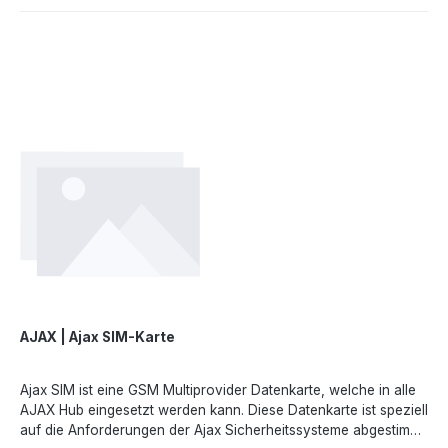
2023/988 (GPSR): Ajax Systems Poland sp. z o.o., Fryderyka
Chopina str. 41/2, 20-023 Lublin, Poland,
marketing.dach@ajax.systems, https://ajax.systems
AJAX | Ajax SIM-Karte
Ajax SIM ist eine GSM Multiprovider Datenkarte, welche in alle
AJAX Hub eingesetzt werden kann. Diese Datenkarte ist speziell
auf die Anforderungen der Ajax Sicherheitssysteme abgestimmt