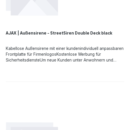
SmartBracket Halterung angebracht werden.Angaben gemäß
EU-Verordnung (EU) 2023/988 (GPSR): Ajax Systems Poland
sp. z o.o., Fryderyka Chopina str. 41/2, 20-023 Lublin, Poland,
marketing.dach@ajax.systems, https://ajax.systems
AJAX | Außensirene - StreetSiren Double Deck black
Kabellose Außensirene mit einer kundenindividuell anpassbaren
Frontplatte für FirmenlogosKostenlose Werbung für
SicherheitsdiensteUm neue Kunden unter Anwohnern und
Passanten zu gewinnen, können Sicherheitsfirmen und
Errichter ihr Logo und ihre Kontaktinformationen auf die
Frontplatte* der Außensirene drucken lassen.*Frontplatte muss
separat bestellt werden. (BrandPlate)Erregt
AufmerksamkeitStreetSiren DoubleDeck benötigt weniger als
eine Sekunde, um bei Alarm eine laute Sirene und helle LEDs
auszulösen. Dies wird Aufmerksamkeit erregen.Zeigt den
Systemstatus anLEDs und kurze Pieptöne erinnern den
Benutzer daran, dass die Räumlichkeiten scharf geschaltet
sind, und die Eingangsverzögerung aktiviert ist. Das Risiko
eines unbeabsichtigten Alarms wird deutlich
verringert.Geeigneter Schutz für alle ObjekteAufgrund flexibler