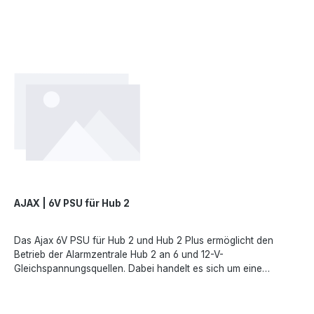
(lastabhängig)Eingangsstrom: <1 AAusgangsstrom: 1,5
AVerbidung: Buchse: 6,5 × 2 mmStecker: 5,5 × 2,1 mm
(Stromstecker)Abmessung: 138 x 64 x 13 mmGewicht:
30gAngaben gemäß EU-Verordnung (EU) 2023/988 (GPSR):
Ajax Systems Poland sp. z o.o., Fryderyka Chopina str. 41/2,
20-023 Lublin, Poland, marketing.dach@ajax.systems,
https://ajax.systems
AJAX | 6V PSU für Hub 2
Das Ajax 6V PSU für Hub 2 und Hub 2 Plus ermöglicht den
Betrieb der Alarmzentrale Hub 2 an 6 und 12-V-
Gleichspannungsquellen. Dabei handelt es sich um eine
elektronische Platine, die die standardmäßige 110/230-V-
Netzteilplatine im Gehäuse des Geräts ersetzt.Technische
Daten:Kompatibilität: Hub 2 / Hub 2 PlusEingangsspannung: 4,2-