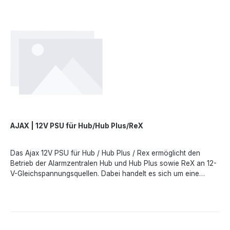
InstallationUnterstützt zwei BetriebsmodiTechnische
DatenKompatibilität- NVR (8-ch) NVR (16-ch)Netzanschluss-
Buchse- 6,5 x 2,0 mmNetzanschluss-Stecker- 5,5 x 2,1
mmEingang-Betriebsspannung- 8-16 VMaximaler
Stromverbrauch- bis zu 4 AAusgang-Nennspannung- 12 V ±3
%Betriebstemperatur- 0°C bis +40°CSchutzart-
IP20Abmessungen- 118 x 123 x 17 mmGewicht- 51
gLieferumfang12V PSU for
NVRAnschlussadapterSchnellstartanleitung
AJAX | 12V PSU für Hub/Hub Plus/ReX
Das Ajax 12V PSU für Hub / Hub Plus / Rex ermöglicht den
Betrieb der Alarmzentralen Hub und Hub Plus sowie ReX an 12-
V-Gleichspannungsquellen. Dabei handelt es sich um eine
elektronische Platine, die die standardmäßige 110/230-V-
Netzteilplatine im Gehäuse des Geräts ersetzt.Technische
Daten:Kompatibilität: Hub / Hub Plus / ReXEingangsspannung: 8-
20 V DCAusgangsspannung: 4.65 V ± 3%Einschaltspannung: 8
V ± 2.5%Ausschaltspannung: 6,9-7,5 V