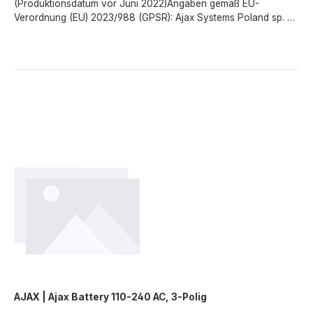
(Produktionsdatum vor Juni 2022)Angaben gemäß EU-
o.o., Fryderyka Chopina str. 41/2, 20-023 Lublin, Poland,
Verordnung (EU) 2023/988 (GPSR): Ajax Systems Poland sp. z
marketing.dach@ajax.systems, https://ajax.systems
o.o., Fryderyka Chopina str. 41/2, 20-023 Lublin, Poland,
marketing.dach@ajax.systems, https://ajax.systems
AJAX | Ajax Battery 110-240 AC, 3-Polig