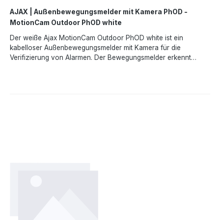
AJAX | Außenbewegungsmelder mit Kamera PhOD -
MotionCam Outdoor PhOD white
Der weiße Ajax MotionCam Outdoor PhOD white ist ein
kabelloser Außenbewegungsmelder mit Kamera für die
Verifizierung von Alarmen. Der Bewegungsmelder erkennt
Bewegungen in einer Entfernung von 3 bis 15 Metern. Er verfügt
über eine Abdecküberwachung und ignoriert Tiere. Mit der
Photo-on-Demand Funktion können Sie zu jeder Zeit über die
App ein Foto der aktuellen Szene / Anwendung anfordern.
Nach dem Auslösen des Fotos, wird dieses an Ihr verknüpftes
Endgerät übertragen. Die IR-Sensoren des Melders erkennen
ein Eindringen anhand sich bewegender Objekte mit
Temperaturen nahe der des menschlichen Körpers. Dank der
visuellen Bestätigung können Sie die Situation sofort
einschätzen.Leistungsmerkmale:Hohe
FunkreichweiteSignalstörungserkennungPhoto-on-Demand
FunktionBis zu 5 Fotos je Alarmereignisintegrierte KameraIR-
Hintergrundbeleuchtung für NachtbilderHaustiere werden
ignoriert (bis zu 50cm und 20kg)Angaben gemäß EU-
Verordnung (EU) 2023/988 (GPSR): Ajax Systems Poland sp. z
o.o., Fryderyka Chopina str. 41/2, 20-023 Lublin, Poland,