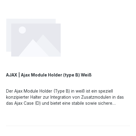
AJAX | Ajax Module Holder (type B) Weiß
Der Ajax Module Holder (Type B) in weiß ist ein speziell
konzipierter Halter zur Integration von Zusatzmodulen in das
das Ajax Case (D) und bietet eine stabile sowie sichere
Installation der verschiedenen Fibra-ModuleTechnische
Merkmale- - Kompatiblität- Platine Hub Hybrid (4G), Platine
MultiTransmitter Fibra- Farbe- weiß - Material-
KunststoffAngaben gemäß EU-Verordnung (EU) 2023/988
(GPSR): Ajax Systems Poland sp. z o.o., Fryderyka Chopina str.