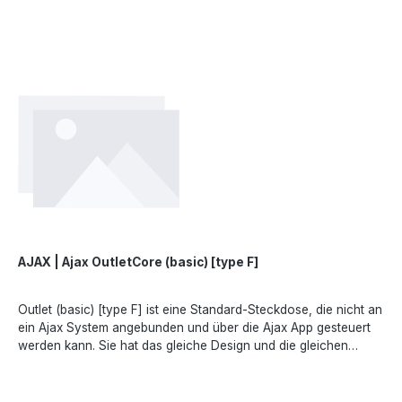
41/2, 20-023 Lublin, Poland, marketing.dach@ajax.systems,
https://ajax.systems
AJAX | Ajax OutletCore (basic) [type F]
Outlet (basic) [type F] ist eine Standard-Steckdose, die nicht an
ein Ajax System angebunden und über die Ajax App gesteuert
werden kann. Sie hat das gleiche Design und die gleichen
Farben wie die intelligenten Steckdosen und Lichtschalter von
Ajax, sodass sie nahtlos nebeneinander im gleichen Rahmen
installiert werden können.Angaben gemäß EU-Verordnung (EU)