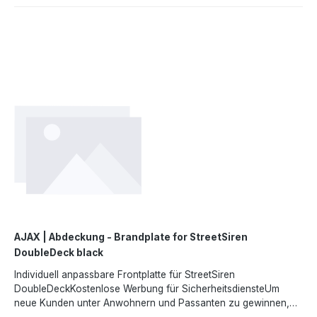
16 V DCAusgangsspannung: 4.8 V ± 5%Einschaltspannung: 4,2
V ± 2.5%Ausschaltspannung: 3 V bis 3,4 V (je nach
Last)Eingangsstrom: 2,2 A bei 4,2 V, 0,5 A bei 16
VAusgangsstrom: 1,5 AVerbidung: Buchse: 6,5 × 2 mmStecker:
5,5 × 2,1 mm (Stromstecker)Abmessung: 98 x 70 x 17
mmGewicht: 26gAngaben gemäß EU-Verordnung (EU)
2023/988 (GPSR): Ajax Systems Poland sp. z o.o., Fryderyka
Chopina str. 41/2, 20-023 Lublin, Poland,
marketing.dach@ajax.systems, https://ajax.systems
AJAX | Abdeckung - Brandplate for StreetSiren
DoubleDeck black
Individuell anpassbare Frontplatte für StreetSiren
DoubleDeckKostenlose Werbung für SicherheitsdiensteUm
neue Kunden unter Anwohnern und Passanten zu gewinnen,