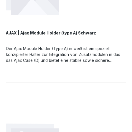
marketing.dach@ajax.systems, https://ajax.systems
AJAX | Ajax Module Holder (type A) Schwarz
Der Ajax Module Holder (Type A) in weiß ist ein speziell
konzipierter Halter zur Integration von Zusatzmodulen in das
das Ajax Case (D) und bietet eine stabile sowie sichere
Installation der verschiedenen Fibra-ModuleTechnische
Merkmale- - Kompatiblität- Superior LineProtect Fibra, Superior
LineSplit Fibra & MultiRelay Fibra - Farbe- schwarz - Material-
KunststoffAngaben gemäß EU-Verordnung (EU) 2023/988
(GPSR): Ajax Systems Poland sp. z o.o., Fryderyka Chopina str.
41/2, 20-023 Lublin, Poland, marketing.dach@ajax.systems,
https://ajax.systems