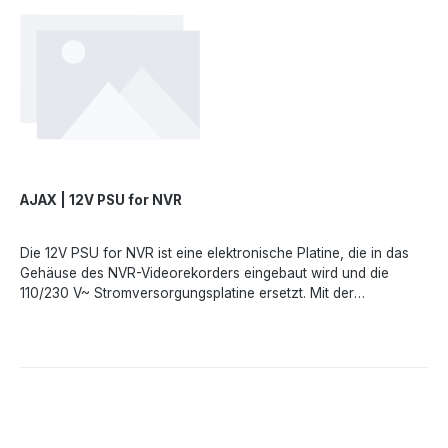
Chopina str. 41/2, 20-023 Lublin, Poland,
marketing.dach@ajax.systems, https://ajax.systems
AJAX | 12V PSU for NVR
Die 12V PSU for NVR ist eine elektronische Platine, die in das
Gehäuse des NVR-Videorekorders eingebaut wird und die
110/230 V~ Stromversorgungsplatine ersetzt. Mit der
alternativen Stromversorgungsplatine kann ein Ajax NVR mit
einer Niederspannungsquelle anstelle des Stromnetzes
betrieben werden. Dies gewährleistet eine unterbrechungsfreie
Videoaufzeichnung und ist ideal für den Schutz von Gebäuden
mit instabiler oder fehlender
Stromversorgung.LeistungsmerkmaleUnterbrechungsfreie
Aufzeichnung bei StromausfallUnkomplizierte