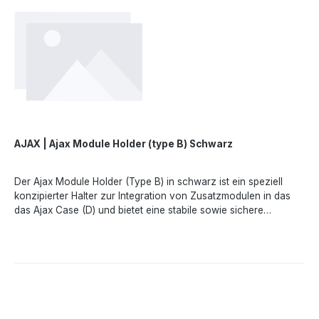
AJAX | Ajax Module Holder (type B) Schwarz
Der Ajax Module Holder (Type B) in schwarz ist ein speziell
konzipierter Halter zur Integration von Zusatzmodulen in das
das Ajax Case (D) und bietet eine stabile sowie sichere
Installation der verschiedenen Fibra-ModuleTechnische
Merkmale- - Kompatiblität- Platine Hub Hybrid (4G), Platine
MultiTransmitter Fibra- Farbe- schwarz- Material-
KunststoffAngaben gemäß EU-Verordnung (EU) 2023/988
(GPSR): Ajax Systems Poland sp. z o.o., Fryderyka Chopina str.
41/2, 20-023 Lublin, Poland, marketing.dach@ajax.systems,
https://ajax.systems