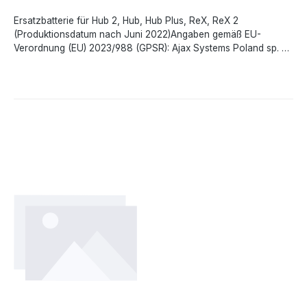
Ersatzbatterie für Hub 2, Hub, Hub Plus, ReX, ReX 2
(Produktionsdatum nach Juni 2022)Angaben gemäß EU-
Verordnung (EU) 2023/988 (GPSR): Ajax Systems Poland sp. z
o.o., Fryderyka Chopina str. 41/2, 20-023 Lublin, Poland,
marketing.dach@ajax.systems, https://ajax.systems