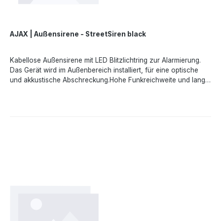
marketing.dach@ajax.systems, https://ajax.systems
AJAX | Außensirene - StreetSiren black
Kabellose Außensirene mit LED Blitzlichtring zur Alarmierung.
Das Gerät wird im Außenbereich installiert, für eine optische
und akkustische Abschreckung.Hohe Funkreichweite und lange
BatteriestandzeitSignalstörungserkennung und hochsichere
Verschlüsselung aller KommunikationskanäleErweiterter
SabotageschutzFunktionsprinzipDas Gerät signalisiert die
Aktivierung des Melders mit einem akustischen Alarm und einer
LED. Lautstärke und Alarmdauer werden in der mobilen
Anwendung eingestellt.EigenschaftenDas Gerät verfügt über
Staub- und Feuchtigkeitsschutz nach IP54. Bei Bedarf kann
eine externe 12-V-Gleichstromversorgung angeschlossen
werden. Der eingebaute Beschleunigungsmesser löst beim
Versuch, die Sirene zu entfernen, den Alarm aus.Installation und
EinrichtungSofort einsatzbereit: Die Batterie ist bereits installiert.
Daher muss die Sirene nicht auseinandergenommen werden.
Mit einem Klick kann er in der mobilen Anwendung mit dem Hub
verbunden werden. Er kann in wenigen Minuten an der