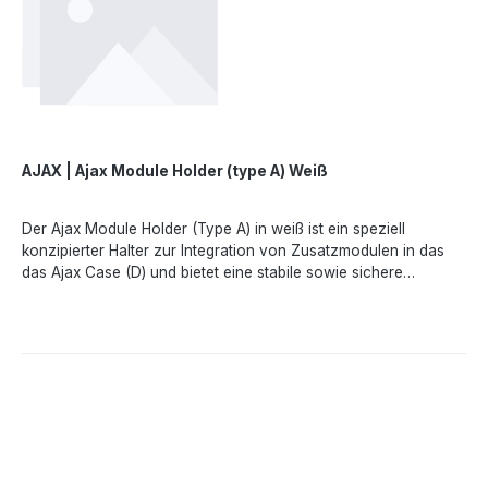
AJAX | Ajax Module Holder (type A) Weiß
Der Ajax Module Holder (Type A) in weiß ist ein speziell
konzipierter Halter zur Integration von Zusatzmodulen in das
das Ajax Case (D) und bietet eine stabile sowie sichere
Installation der verschiedenen Fibra-ModuleTechnische
Merkmale- - Kompatiblität- Superior LineProtect Fibra, Superior
LineSplit Fibra & MultiRelay Fibra - Farbe- weiß - Material-
KunststoffAngaben gemäß EU-Verordnung (EU) 2023/988
(GPSR): Ajax Systems Poland sp. z o.o., Fryderyka Chopina str.
41/2, 20-023 Lublin, Poland, marketing.dach@ajax.systems,
https://ajax.systems