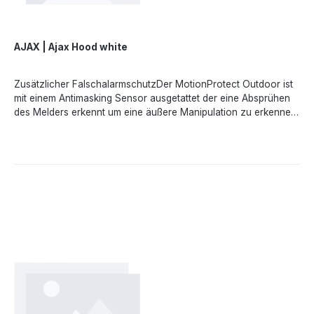
AJAX | Ajax Hood white
Zusätzlicher FalschalarmschutzDer MotionProtect Outdoor ist
mit einem Antimasking Sensor ausgetattet der eine Absprühen
des Melders erkennt um eine äußere Manipulation zu erkennen.
Um zu vermeiden dass Regen oder Schnee unerwünscht einen
Antimasking Alarm auslöst wird der Hood empfohlen in
ungeschützen Außenbereichen.Regen ist kein HindernisDie
Abdeckungssensoren reagieren auf Sprühfarbe, -lack.
Allerdings kann starker und lang anhaltender Regenfall
Störungen verursachen. Hood schützt MotionProtect Outdoor
während eines Regens, wodurch Störungen vermieden
werden, die zu Fehlalarmen führen.Keine Demontage
erforderlichHood kann an MotionProtect Outdoor angebracht
werden, ohne dass der Melder aus der Halterung genommen
werden muss. Das Zubehörteil wird mit allen Bestandteilen
geliefert, die Sie für die Installation benötigen.Angaben gemäß
EU-Verordnung (EU) 2023/988 (GPSR): Ajax Systems Poland
sp. z o.o., Fryderyka Chopina str. 41/2, 20-023 Lublin, Poland,